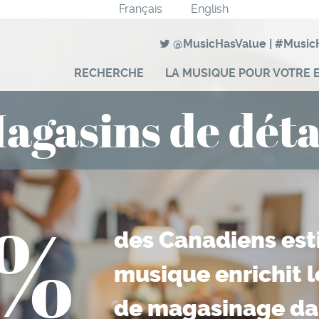
Français
English
@MusicHasValue
|
#Music
RECHERCHE
LA MUSIQUE POUR VOTRE 
agasins de déta
0%
des Canadiens est
musique enrichit 
de magasinage da