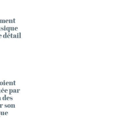
iment
usique
 détail
oient
uée par
a des
r son
que