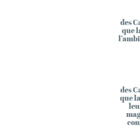
des C
que 
l’amb
des C
que l
leu
mag
com