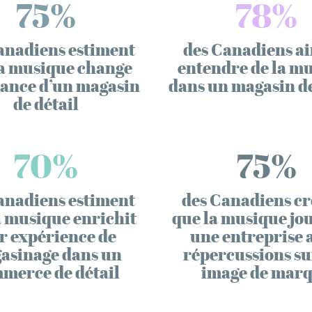
75%
78%
anadiens estiment
des Canadiens a
la musique change
entendre de la m
iance d’un magasin
dans un magasin de
de détail
70%
75%
anadiens estiment
des Canadiens cr
a musique enrichit
que la musique jo
r expérience de
une entreprise 
asinage dans un
répercussions su
merce de détail
image de mar