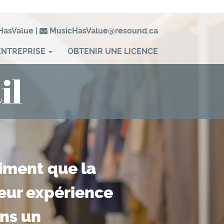
HasValue
|
MusicHasValue@resound.ca
ENTREPRISE
OBTENIR UNE LICENCE
il
iment que la
leur expérience
ns un