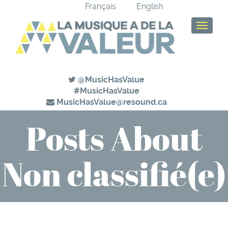
Français
English
T
o
g
g
l
@MusicHasValue
e
#MusicHasValue
n
MusicHasValue@resound.ca
a
v
Posts About
i
g
a
Non classifié(e)
t
i
o
n