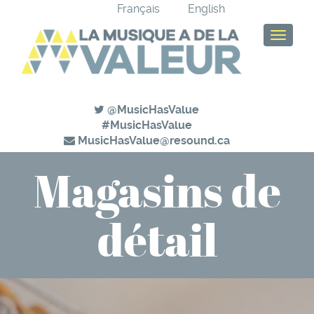
Français
English
T
o
g
g
l
@MusicHasValue
e
#MusicHasValue
n
MusicHasValue@resound.ca
a
v
Magasins de
i
g
a
détail
t
i
o
n