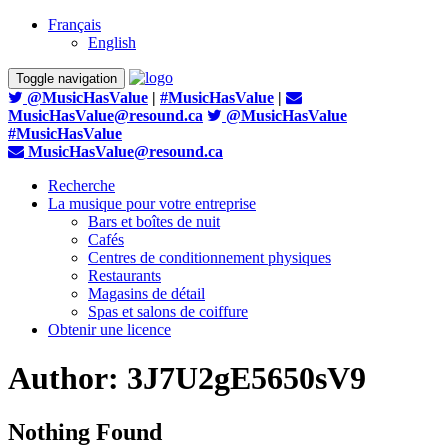
Français
English
Toggle navigation
@MusicHasValue
|
#MusicHasValue
|
MusicHasValue@resound.ca
@MusicHasValue
#MusicHasValue
MusicHasValue@resound.ca
Recherche
La musique pour votre entreprise
Bars et boîtes de nuit
Cafés
Centres de conditionnement physiques
Restaurants
Magasins de détail
Spas et salons de coiffure
Obtenir une licence
Author:
3J7U2gE5650sV9
Nothing Found