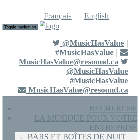
Français
English
Toggle navigation
@MusicHasValue
|
#MusicHasValue
|
MusicHasValue@resound.ca
@MusicHasValue
#MusicHasValue
MusicHasValue@resound.ca
RECHERCHE
LA MUSIQUE POUR VOTRE
ENTREPRISE
BARS ET BOÎTES DE NUIT