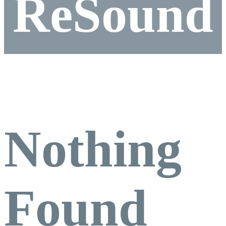
ReSound
Nothing
Found